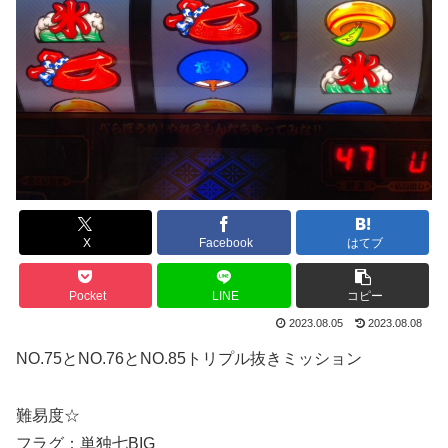
X
Facebook
はてブ
Pocket
LINE
コピー
2023.08.05
2023.08.08
NO.75とNO.76とNO.85トリプル抜きミッション
難易度☆
フラグ：単独七BIG