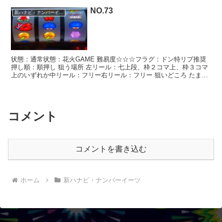
NO.73
新ハナビ・ナンバーイーツ
状態：通常状態：花火GAME 難易度☆☆☆フラグ：ドン特リプ推奨
押し順：順押し 狙う場所 左リール：七上段、枠２コマ上、枠３コマ
上のいずれか中リール：フリー右リール：フリー 狙いどころ たまチ
ャレ× 遅れ× 成立後× 特リプは遅れ非発生のた...
コメント
コメントを書き込む
ホーム
新ハナビ・ナンバーイーツ