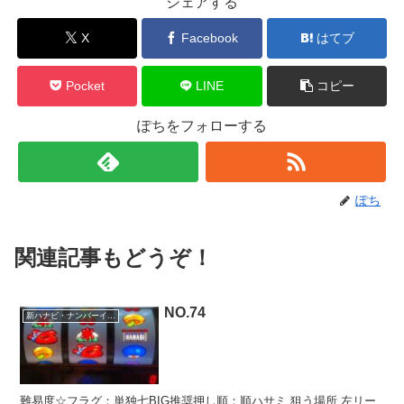
シェアする
X
Facebook
はてブ
Pocket
LINE
コピー
ぽちをフォローする
ぽち
関連記事もどうぞ！
NO.74
新ハナビ・ナンバーイーツ
難易度☆フラグ：単独七BIG推奨押し順：順ハサミ 狙う場所 左リー