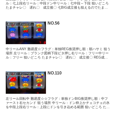
ル：七上段右リール：中段ドン中リール：七中段～下段 狙いどころ
たまチャレ〇 遅れ〇 成立後〇 七BIG成立後も狙えるのでたまや
ランプ点灯まで３枚がけで狙ってみましょう
NO.56
新ハナビ・ナンバーイーツ
中リールANY 難易度☆フラグ：単独REG推奨押し順：順ハサミ 狙う
場所 左リール：ブランク図柄下段ビタ押し右リール：フリー中リー
ル：フリー 狙いどころ たまチャレ〇 遅れ〇 成立後〇 REG成立
後も狙えるのでたまやランプ点灯まで３枚がけで...
NO.110
新ハナビ・ナンバーイーツ
左リール回転中 難易度☆☆フラグ：単独ドンBIG推奨押し順：中フ
ァースト右セカンド 狙う場所 中リール：ドン枠上かチェコチェの氷
を中段上段右リール：上段にドンを引き込める範囲 狙いどころ たま
チャレ〇 遅れ〇 成立後〇 ドンBIG成立後も狙...