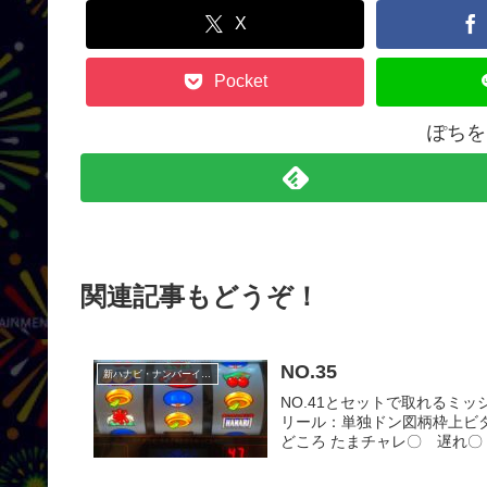
X
Pocket
ぽちを
関連記事もどうぞ！
NO.35
新ハナビ・ナンバーイーツ
NO.41とセットで取れるミッ
リール：単独ドン図柄枠上ビ
どころ たまチャレ〇 遅れ〇 