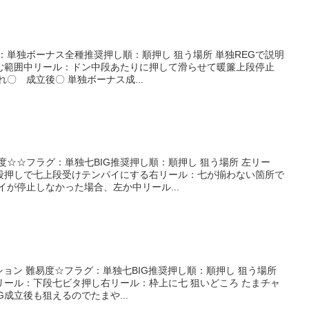
グ：単独ボーナス全種推奨押し順：順押し 狙う場所 単独REGで説明
む範囲中リール：ドン中段あたりに押して滑らせて暖簾上段停止
〇 成立後〇 単独ボーナス成...
度☆☆フラグ：単独七BIG推奨押し順：順押し 狙う場所 左リー
段押しで七上段受けテンパイにする右リール：七が揃わない箇所で
イが停止しなかった場合、左か中リール...
ション 難易度☆フラグ：単独七BIG推奨押し順：順押し 狙う場所
リール：下段七ビタ押し右リール：枠上に七 狙いどころ たまチャ
G成立後も狙えるのでたまや...