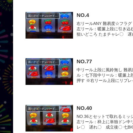
NO.4
新ハナビ・ナンバーイーツ
右リールANY 難易度☆フラ
左リール：暖簾上段に引き込
狙いどころ たまチャレ〇 遅れ
NO.77
新ハナビ・ナンバーイーツ
中リール上段に風鈴無し 難易
ル：七下段中リール：暖簾上
押す ※右リール上段にリプレ
NO.40
新ハナビ・ナンバーイーツ
NO.36とセットで取れるミッ
左リール：枠上に単独ドン中
レ〇 遅れ〇 成立後〇 七BI