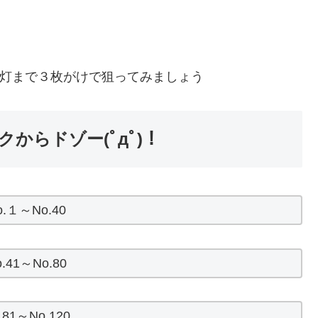
点灯まで３枚がけで狙ってみましょう
からドゾー(ﾟдﾟ)！
o.１～No.40
o.41～No.80
.81～No.120