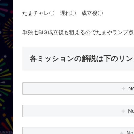
たまチャレ〇 遅れ〇 成立後〇
単独七BIG成立後も狙えるのでたまやランプ
各ミッションの解説は下のリンク
N
N
No