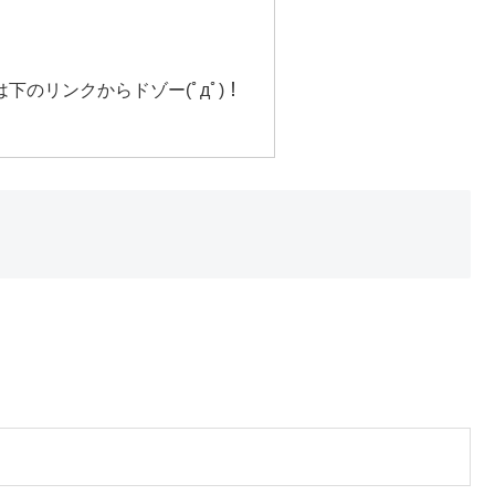
下のリンクからドゾー(ﾟдﾟ)！