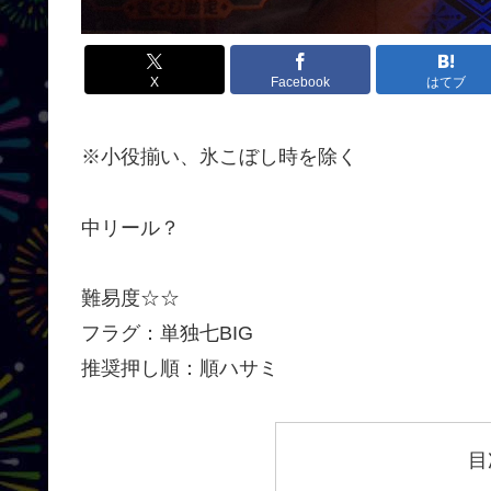
X
Facebook
はてブ
※小役揃い、氷こぼし時を除く
中リール？
難易度☆☆
フラグ：単独七BIG
推奨押し順：順ハサミ
目