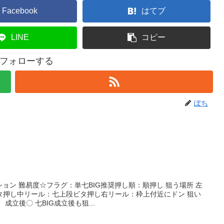
Facebook
はてブ
LINE
コピー
フォローする
ぽち
ション 難易度☆フラグ：単七BIG推奨押し順：順押し 狙う場所 左
タ押し中リール：七上段ビタ押し右リール：枠上付近にドン 狙い
成立後〇 七BIG成立後も狙...