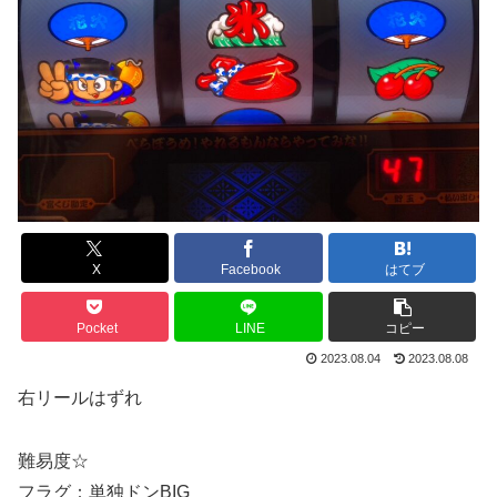
X
Facebook
はてブ
Pocket
LINE
コピー
2023.08.04
2023.08.08
右リールはずれ
難易度☆
フラグ：単独ドンBIG