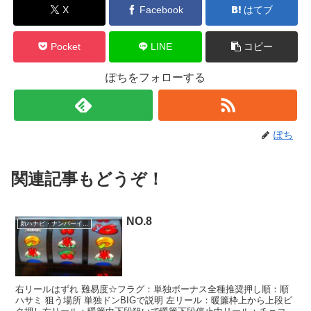
X
Facebook
はてブ
Pocket
LINE
コピー
ぽちをフォローする
ぽち
関連記事もどうぞ！
NO.8
新ハナビ・ナンバーイーツ
右リールはずれ 難易度☆フラグ：単独ボーナス全種推奨押し順：順
ハサミ 狙う場所 単独ドンBIGで説明 左リール：暖簾枠上から上段ビ