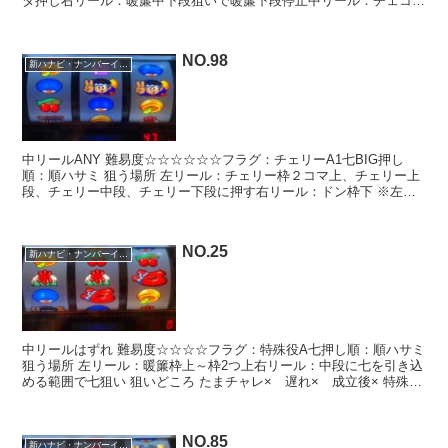
タ押し右リール：暖簾中下段狙いで暖簾下段停止中リール：チェコチ
ェの氷を上中段あたり 狙いどころ たまチャレ〇 ...
NO.98
新ハナビ・ナンバーイーツ
中リールANY 難易度☆☆☆☆☆☆フラグ：チェリーA1七BIG押し
順：順ハサミ 狙う場所 左リール：チェリー枠２コマ上、チェリー上
段、チェリー中段、チェリー下段に押す右リール：ドン枠下 ※左リ
ールは３滑り以外で右リールの停止制御になる 狙い...
NO.25
新ハナビ・ナンバーイーツ
中リールはずれ 難易度☆☆☆☆フラグ：特殊役A七押し順：順ハサミ
狙う場所 左リール：暖簾枠上～枠2つ上右リール：中段に七を引き込
める範囲で七狙い 狙いどころ たまチャレ× 遅れ× 成立後× 特殊役
A七は遅れ非発生のため通常時ひたすら狙う系...
NO.85
新ハナビ・ナンバーイーツ