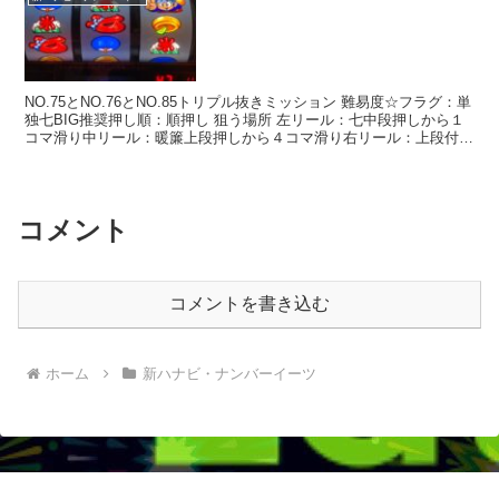
NO.75とNO.76とNO.85トリプル抜きミッション 難易度☆フラグ：単
独七BIG推奨押し順：順押し 狙う場所 左リール：七中段押しから１
コマ滑り中リール：暖簾上段押しから４コマ滑り右リール：上段付近
ドン狙い 狙いどころ たまチャレ〇 ...
コメント
コメントを書き込む
ホーム
新ハナビ・ナンバーイーツ