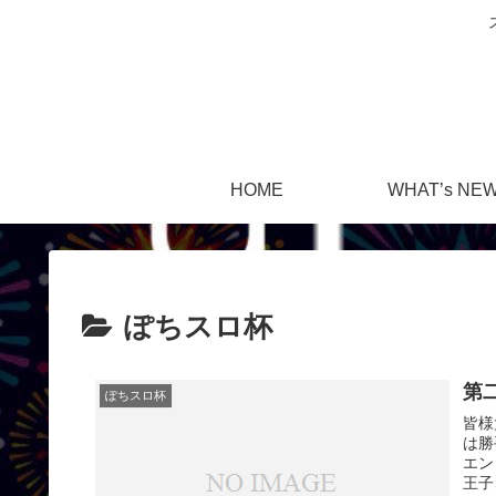
HOME
WHAT’s NE
ぽちスロ杯
第
ぽちスロ杯
皆様
は勝
エン
王子