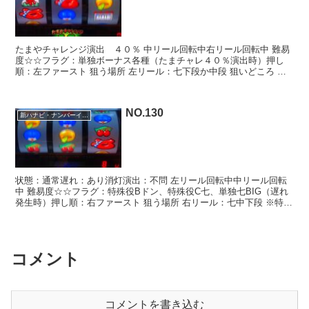
たまやチャレンジ演出 ４０％ 中リール回転中右リール回転中 難易
度☆☆フラグ：単独ボーナス各種（たまチャレ４０％演出時）押し
順：左ファースト 狙う場所 左リール：七下段か中段 狙いどころ た
まチャレ× 遅れ× 成立後× たまやチャレンジミッ...
NO.130
新ハナビ・ナンバーイーツ
状態：通常遅れ：あり消灯演出：不問 左リール回転中中リール回転
中 難易度☆☆フラグ：特殊役Bドン、特殊役C七、単独七BIG（遅れ
発生時）押し順：右ファースト 狙う場所 右リール：七中下段 ※特殊
役C七は右下段七ビタ押しのみ止まる 狙いどころ...
コメント
コメントを書き込む