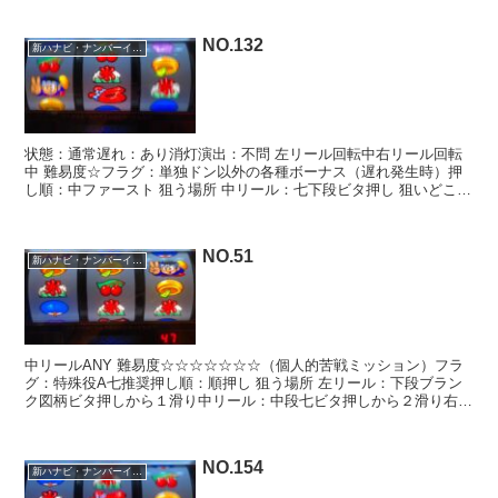
NO.132
新ハナビ・ナンバーイーツ
状態：通常遅れ：あり消灯演出：不問 左リール回転中右リール回転
中 難易度☆フラグ：単独ドン以外の各種ボーナス（遅れ発生時）押
し順：中ファースト 狙う場所 中リール：七下段ビタ押し 狙いどころ
たまチャレ× 遅れ〇 成立後△ 遅れ条件付きミッ...
NO.51
新ハナビ・ナンバーイーツ
中リールANY 難易度☆☆☆☆☆☆☆（個人的苦戦ミッション）フラ
グ：特殊役A七推奨押し順：順押し 狙う場所 左リール：下段ブラン
ク図柄ビタ押しから１滑り中リール：中段七ビタ押しから２滑り右リ
ール：枠上～上段にドン 左リール１滑りから中リール...
NO.154
新ハナビ・ナンバーイーツ