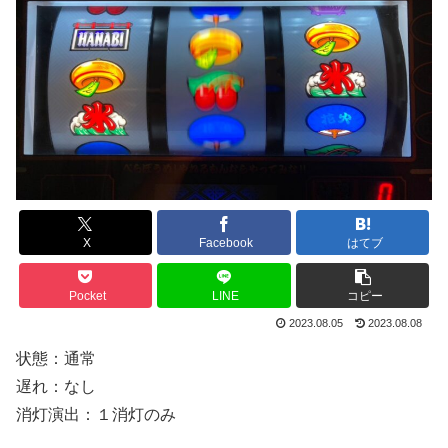
X
Facebook
はてブ
Pocket
LINE
コピー
2023.08.05
2023.08.08
状態：通常
遅れ：なし
消灯演出：１消灯のみ