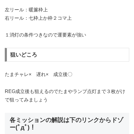
左リール：暖簾枠上
右リール：七枠上か枠２コマ上
１消灯の条件つきなので運要素が強い
狙いどころ
たまチャレ× 遅れ× 成立後〇
REG成立後も狙えるのでたまやランプ点灯まで３枚がけ
で狙ってみましょう
各ミッションの解説は下のリンクからドゾ
ー(ﾟдﾟ)！