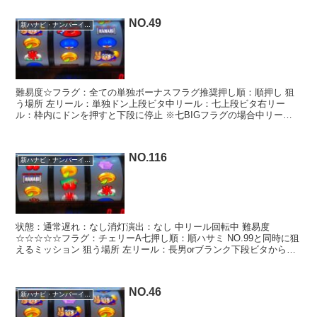
NO.49
新ハナビ・ナンバーイーツ
難易度☆フラグ：全ての単独ボーナスフラグ推奨押し順：順押し 狙
う場所 左リール：単独ドン上段ビタ中リール：七上段ビタ右リー
ル：枠内にドンを押すと下段に停止 ※七BIGフラグの場合中リール
１滑りの可能性あり 狙いどころ たまチャレ〇 遅れ〇 ...
NO.116
新ハナビ・ナンバーイーツ
状態：通常遅れ：なし消灯演出：なし 中リール回転中 難易度
☆☆☆☆☆フラグ：チェリーA七押し順：順ハサミ NO.99と同時に狙
えるミッション 狙う場所 左リール：長男orブランク下段ビタから３
コマ滑り右リール：フリー 狙いどころ たまチャレ...
NO.46
新ハナビ・ナンバーイーツ