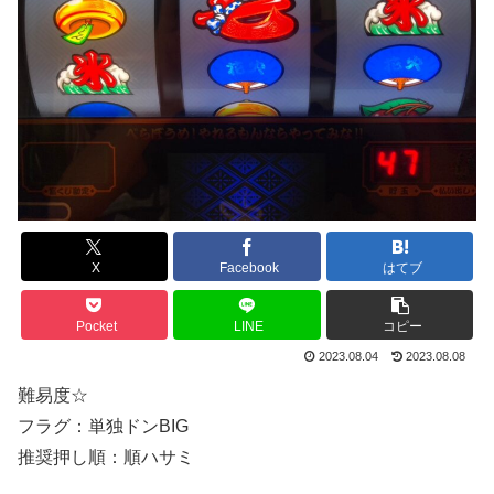
X
Facebook
はてブ
Pocket
LINE
コピー
2023.08.04
2023.08.08
難易度☆
フラグ：単独ドンBIG
推奨押し順：順ハサミ