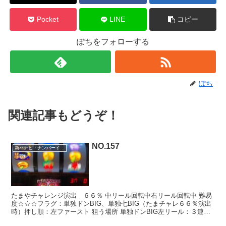
Pocket
LINE
コピー
ぽちをフォローする
ぽち
関連記事もどうぞ！
NO.157
新ハナビ・ナンバーイーツ
たまやチャレンジ演出 ６６％ 中リール回転中右リール回転中 難易
度☆☆☆フラグ：単独ドンBIG、単独七BIG（たまチャレ６６％演出
時）押し順：左ファースト 狙う場所 単独ドンBIG左リール：３連ド
ン一番下のドンを上段 単独七BIG左リール：...