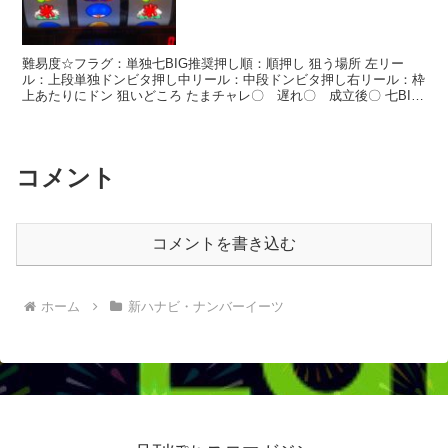
難易度☆フラグ：単独七BIG推奨押し順：順押し 狙う場所 左リー
ル：上段単独ドンビタ押し中リール：中段ドンビタ押し右リール：枠
上あたりにドン 狙いどころ たまチャレ〇 遅れ〇 成立後〇 七BIG
成立後も狙えるのでたまやランプ点灯まで３枚がけ...
コメント
コメントを書き込む
ホーム
新ハナビ・ナンバーイーツ